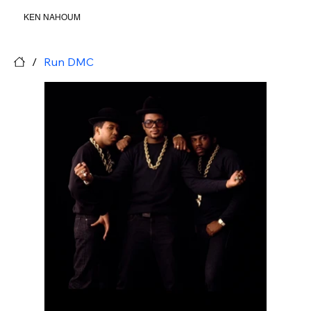
KEN NAHOUM
/
Run DMC